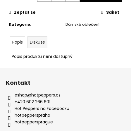
č
u
Zeptat se
Sdílet
j
e
Kategorie
:
Dámské oblečení
m
e
Popis
Diskuze
Popis produktu není dostupný
Z
á
Kontakt
p
a
eshop
@
hotpeppers.cz
t
+420 602 266 601
í
Hot Peppers na Facebooku
hotpepperspraha
hotpeppersprague