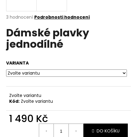
a
j
Průměrné
3 hodnocení
Podrobnosti hodnocení
í
hodnocení
Dámské plavky
produktu
t
je
?
jednodílné
4,3
z
5
hvězdiček.
VARIANTA
HLEDAT
Zvolte variantu
D
Kód:
Zvolte variantu
o
p
1 490 Kč
o
r
Měrná
u
DO KOŠÍKU
cena: