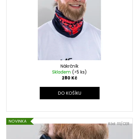
Nákrčník
Skladem
(>5 ks)
280 Kč
DO KOŠÍKU
NOVINKA
Kód:
111/CER