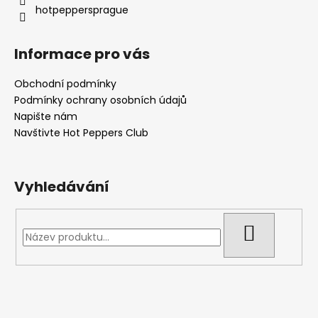
hotpeppersprague
v
k
y
Informace pro vás
v
ý
Obchodní podmínky
p
Podmínky ochrany osobních údajů
i
Napište nám
s
Navštivte Hot Peppers Club
u
Vyhledávání
HLEDAT