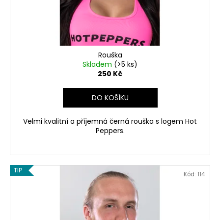
č
d
u
u
j
k
e
t
m
ů
e
Rouška
Skladem
(>5 ks)
250 Kč
DO KOŠÍKU
Velmi kvalitní a příjemná černá rouška s logem Hot
Peppers.
TIP
Kód:
114