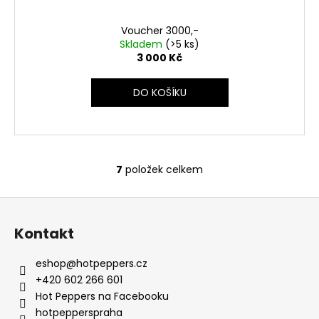
Voucher 3000,-
Skladem
(>5 ks)
3 000 Kč
DO KOŠÍKU
7
položek celkem
O
v
Z
l
á
á
Kontakt
d
p
a
a
eshop
@
hotpeppers.cz
c
t
+420 602 266 601
í
í
Hot Peppers na Facebooku
p
hotpepperspraha
r