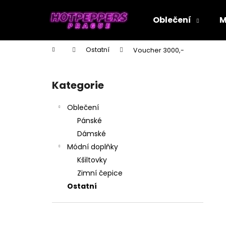
K
Přejít
na
o
Oblečení
M
obsah
Zpět
Zpět
š
do
do
í
Domů
Ostatní
Voucher 3000,-
k
obchodu
obchodu
P
o
Kategorie
Přeskočit
s
kategorie
t
Oblečení
r
Pánské
a
Dámské
n
Módní doplňky
n
Kšiltovky
í
Zimní čepice
p
Ostatní
a
n
e