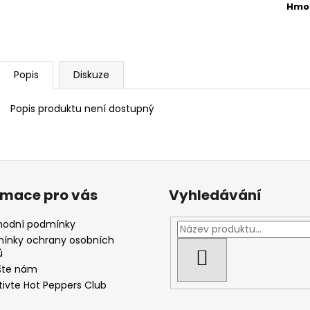
Hmo
Popis
Diskuze
Popis produktu není dostupný
rmace pro vás
Vyhledávání
odní podmínky
ínky ochrany osobních
ů
HLEDAT
šte nám
tivte Hot Peppers Club