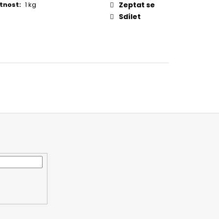
tnost
:
1 kg
Zeptat se
Sdílet