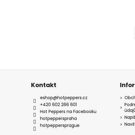
l
Z
á
Kontakt
Info
p
a
eshop
@
hotpeppers.cz
Obch
t
+420 602 266 601
Podm
údaj
í
Hot Peppers na Facebooku
Napi
hotpepperspraha
Navš
hotpeppersprague