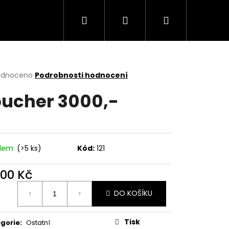
Hledat
Přihlášení
Nákupní
košík
rné
odnoceno
Podrobnosti hodnocení
cení
ucher 3000,-
ktu
ček.
adem
(>5 ks)
Kód:
121
000 Kč
ná
DO KOŠÍKU
:
Tisk
gorie
:
Ostatní