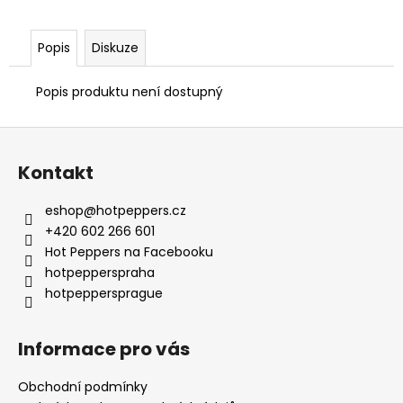
č
u
j
Popis
Diskuze
e
m
Popis produktu není dostupný
e
Z
á
Kontakt
p
a
eshop
@
hotpeppers.cz
t
+420 602 266 601
í
Hot Peppers na Facebooku
hotpepperspraha
hotpeppersprague
Informace pro vás
Obchodní podmínky