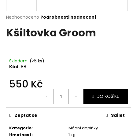
a
j
Průměrné
Neohodnoceno
Podrobnosti hodnocení
í
hodnocení
Kšiltovka Groom
produktu
t
je
?
0,0
z
5
hvězdiček.
Skladem
(>5 ks)
Kód:
88
HLEDAT
550 Kč
Měrná
DO KOŠÍKU
D
cena:
o
p
Zeptat se
Sdílet
o
r
Kategorie
:
Módní doplňky
u
Hmotnost
:
1 kg