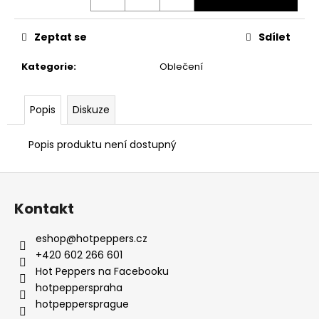
č
u
j
Zeptat se
Sdílet
e
m
Kategorie
:
Oblečení
e
Popis
Diskuze
Popis produktu není dostupný
Z
á
Kontakt
p
a
eshop
@
hotpeppers.cz
t
+420 602 266 601
í
Hot Peppers na Facebooku
hotpepperspraha
hotpeppersprague