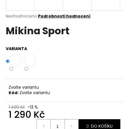
a
j
Průměrné
Neohodnoceno
Podrobnosti hodnocení
í
hodnocení
Mikina Sport
produktu
t
je
?
0,0
z
VARIANTA
5
hvězdiček.
HLEDAT
Zvolte variantu
D
Kód:
Zvolte variantu
o
p
1 490 Kč
–13 %
o
1 290 Kč
r
Měrná
u
DO KOŠÍKU
cena: