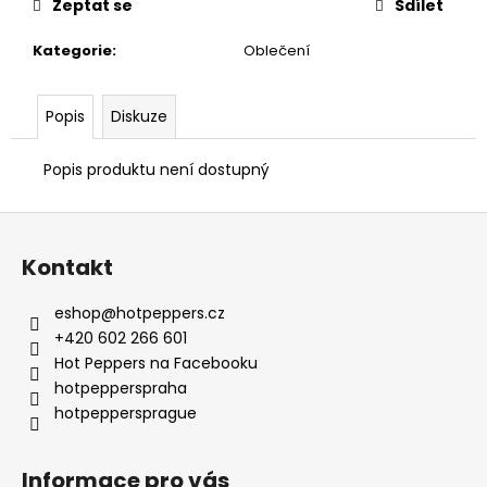
č
Zeptat se
Sdílet
u
j
Kategorie
:
Oblečení
e
m
Popis
Diskuze
e
Popis produktu není dostupný
Z
á
Kontakt
p
a
eshop
@
hotpeppers.cz
t
+420 602 266 601
í
Hot Peppers na Facebooku
hotpepperspraha
hotpeppersprague
Informace pro vás