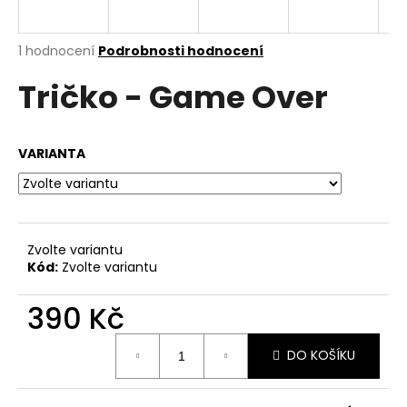
a
j
Průměrné
1 hodnocení
Podrobnosti hodnocení
í
hodnocení
Tričko - Game Over
produktu
t
je
?
5,0
z
VARIANTA
5
hvězdiček.
HLEDAT
Zvolte variantu
Kód:
Zvolte variantu
D
o
390 Kč
p
Měrná
o
DO KOŠÍKU
cena:
r
u