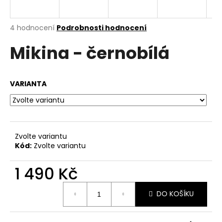
a
j
Průměrné
4 hodnocení
Podrobnosti hodnocení
í
hodnocení
Mikina - černobílá
produktu
t
je
?
4,5
z
VARIANTA
5
hvězdiček.
HLEDAT
Zvolte variantu
Kód:
Zvolte variantu
D
o
1 490 Kč
p
Měrná
o
DO KOŠÍKU
cena:
r
u