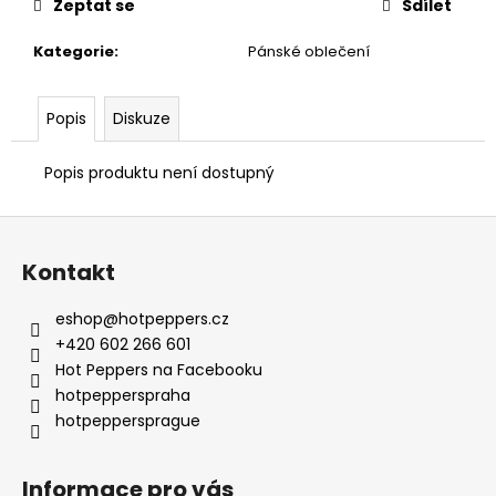
č
Zeptat se
Sdílet
u
j
Kategorie
:
Pánské oblečení
e
m
Popis
Diskuze
e
Popis produktu není dostupný
Z
á
Kontakt
p
a
eshop
@
hotpeppers.cz
t
+420 602 266 601
í
Hot Peppers na Facebooku
hotpepperspraha
hotpeppersprague
Informace pro vás